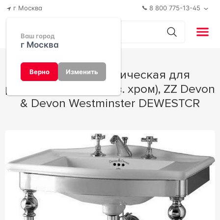
г Москва
8 800 775-13-45
Ваш город
г Москва
Консоль металлическая для
Верно
Изменить
раковины 69,5см, (цв. хром), ZZ Devon
& Devon Westminster DEWESTCR