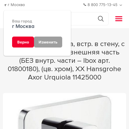
г Москва
8 800 775-13-45
Ваш город
г Москва
Смеситель для душа, встр. в стену, с
Верно
Изменить
переключателем, внешняя часть
(БЕЗ внутр. части – Ibox арт.
01800180), (цв. хром), XX Hansgrohe
Axor Urquiola 11425000