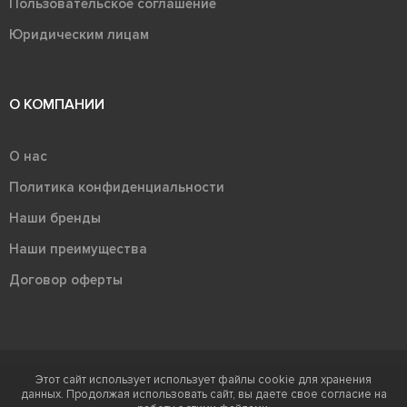
Пользовательское соглашение
Юридическим лицам
О КОМПАНИИ
О нас
Политика конфиденциальности
Наши бренды
Наши преимущества
Договор оферты
Этот сайт использует использует файлы cookie для хранения
Терра - территория керамики 2026
данных. Продолжая использовать сайт, вы даете свое согласие на
Ⓒ Правообладателем товарного знака "Терра" является ООО "Атлас-