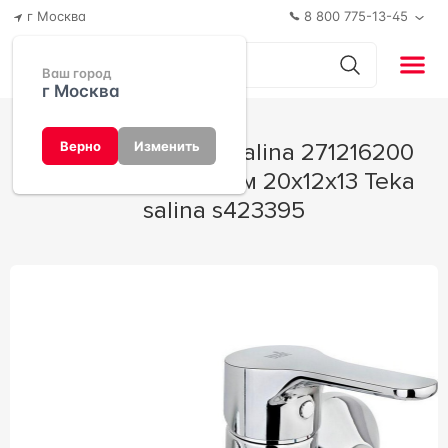
г Москва
8 800 775-13-45
Ваш город
г Москва
Смеситель TEKA Salina 271216200
Верно
Изменить
для ванны с душем 20x12x13 Teka
salina s423395