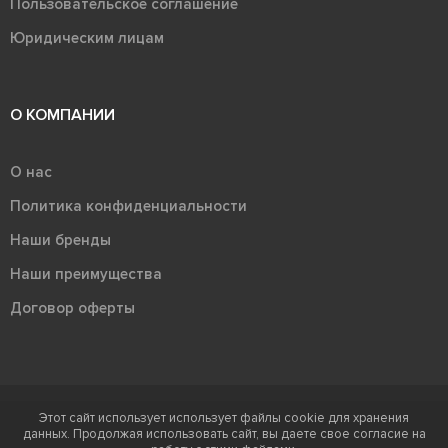
Пользовательское соглашение
Юридическим лицам
О КОМПАНИИ
О нас
Политика конфиденциальности
Наши бренды
Наши преимущества
Договор оферты
Этот сайт использует использует файлы cookie для хранения
Терра - территория керамики 2026
данных. Продолжая использовать сайт, вы даете свое согласие на
Ⓒ Правообладателем товарного знака "Терра" является ООО "Атлас-