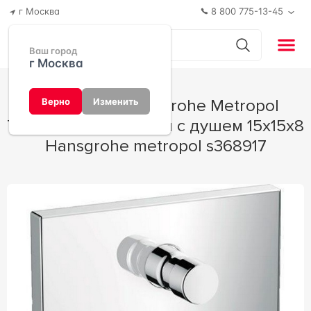
г Москва
8 800 775-13-45
Ваш город
г Москва
Смеситель Hansgrohe Metropol
Верно
Изменить
74545000 для ванны с душем 15x15x8
Hansgrohe metropol s368917