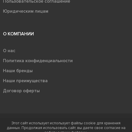
Пользовательское соглашение
Юридическим лицам
О КОМПАНИИ
О нас
Политика конфиденциальности
Наши бренды
Наши преимущества
Договор оферты
Этот сайт использует использует файлы cookie для хранения
Терра - территория керамики 2026
данных. Продолжая использовать сайт, вы даете свое согласие на
Ⓒ Правообладателем товарного знака "Терра" является ООО "Атлас-