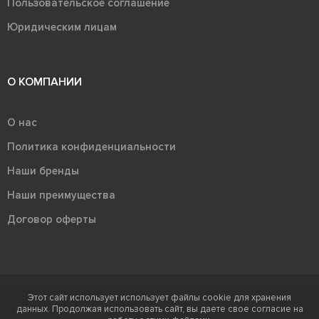
Пользовательское соглашение
Юридическим лицам
О КОМПАНИИ
О нас
Политика конфиденциальности
Наши бренды
Наши преимущества
Договор оферты
Этот сайт использует использует файлы cookie для хранения
Терра - территория керамики 2026
данных. Продолжая использовать сайт, вы даете свое согласие на
Ⓒ Правообладателем товарного знака "Терра" является ООО "Атлас-