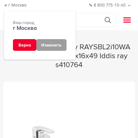
г Москва
8 800 775-13-45
Ваш город
г Москва
Смеситель Iddis Ray RAYSBL2i10WA
Верно
Изменить
универсальный 21x16x49 Iddis ray
s410764