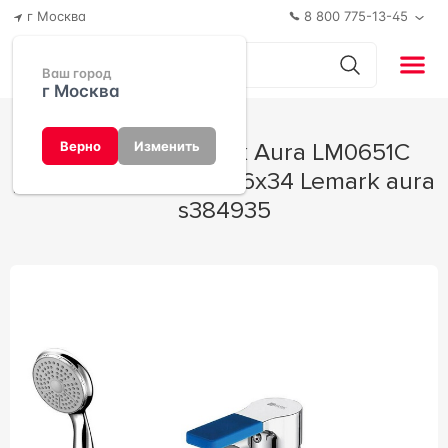
г Москва
8 800 775-13-45
Ваш город
г Москва
Смеситель Lemark Aura LM0651C
Верно
Изменить
универсальный 21x16x34 Lemark aura
s384935