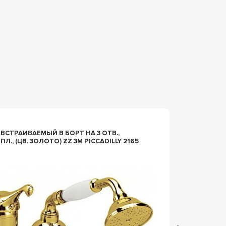
n025711
МЫЙ В БОРТ НА 3 ОТВ.,
СМЕСИТ
ОТО) ZZ 3M PICCADILLY 2165