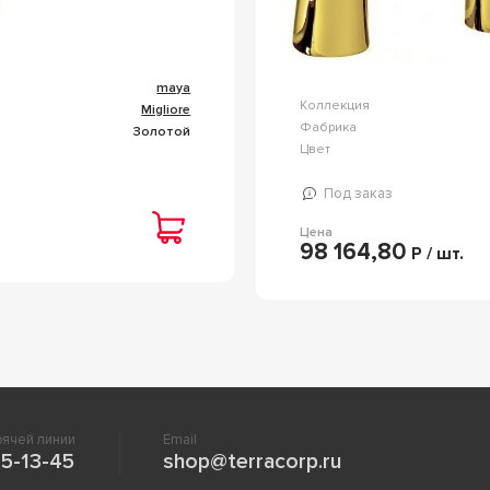
maya
Коллекция
Migliore
Фабрика
Золотой
Цвет
Под заказ
Цена
98 164,80
Р / шт.
ячей линии
Email
5-13-45
shop@terracorp.ru