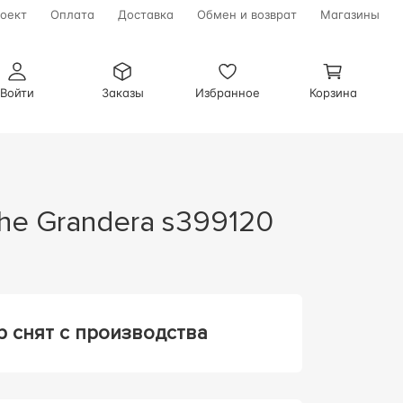
оект
Оплата
Доставка
Обмен и возврат
Магазины
Войти
Заказы
Избранное
Корзина
he Grandera s399120
р снят с производства