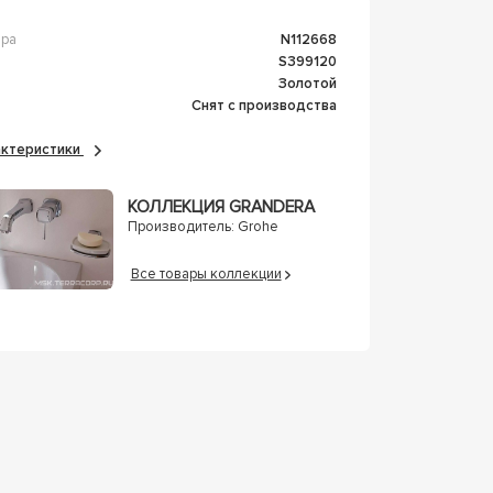
ара
n112668
s399120
Золотой
Снят с производства
рактеристики
КОЛЛЕКЦИЯ GRANDERA
Производитель:
Grohe
Все товары коллекции