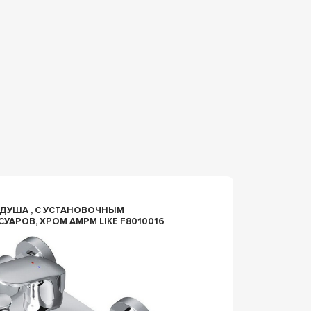
n074826
ДУША , С УСТАНОВОЧНЫМ
СМЕСИТЕЛЬ НАС
СУАРОВ, ХРОМ AMPM LIKE F8010016
DELAFO