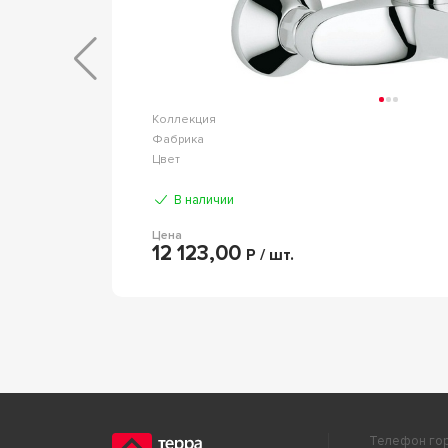
basic
Коллекция
AVS
Фабрика
Хром
Цвет
В наличии
Цена
12 123,00
Р / шт.
Телефон гор