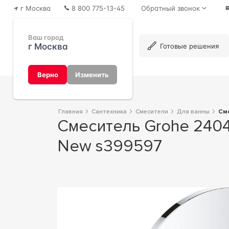
г Москва
8 800 775-13-45
Обратный звонок
Ваш город
г Москва
Каталог
Готовые решения
Верно
Изменить
Главная
Сантехника
Смесители
Для ванны
С
Смеситель Grohe 24049003 для ванны с душем 15x17x10 Grohe Eurostyle
New s399597