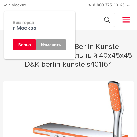
г Москва
8 800 775-13-45
Ваш город
г Москва
Смеситель D&K Berlin Kunste
Верно
Изменить
DA1443313 универсальный 40x45x45
D&K berlin kunste s401164