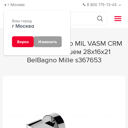
г Москва
8 800 775-13-45
Ваш город
г Москва
Смеситель BelBagno MIL VASM CRM
Верно
Изменить
для ванны с душем 28x16x21
BelBagno Mille s367653