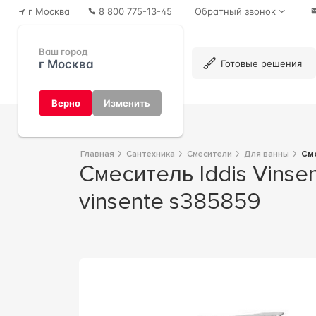
г Москва
8 800 775-13-45
Обратный звонок
Ваш город
г Москва
Каталог
Готовые решения
Верно
Изменить
Главная
Сантехника
Смесители
Для ванны
С
Смеситель Iddis Vinsente VINSBL2I10WA универсальный 38x18x21 Iddis
vinsente s385859