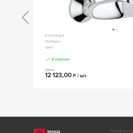
basic
Коллекция
AVS
Фабрика
Хром
Цвет
В наличии
Цена
12 123,00
Р / шт.
Телефон гор