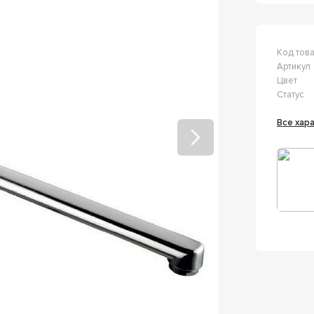
Код тов
Артикул
Цвет
Статус
Все ха