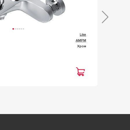
Like
Коллекц
AMPM
Фабрик
Хром
Цвет
В на
Цена
28 1