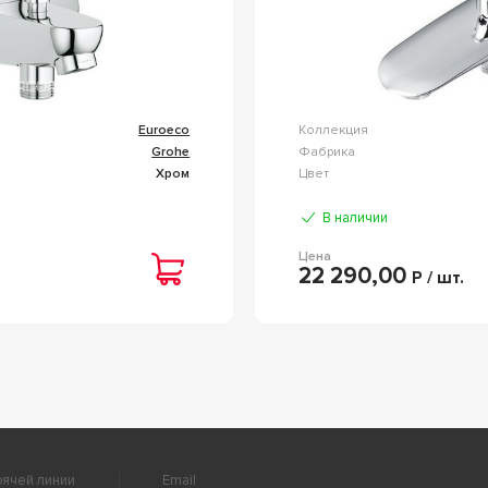
Euroeco
Коллекция
Grohe
Фабрика
Хром
Цвет
В наличии
Цена
22 290,00
Р / шт.
ячей линии
Email