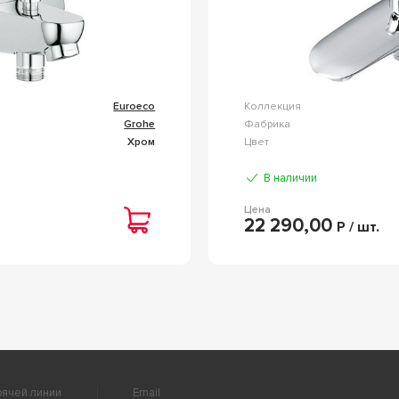
Euroeco
Коллекция
Grohe
Фабрика
Хром
Цвет
В наличии
Цена
22 290,00
Р / шт.
ячей линии
Email