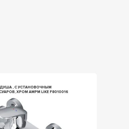
n074826
ДУША , С УСТАНОВОЧНЫМ
СМЕСИТЕЛЬ НАС
СУАРОВ, ХРОМ AMPM LIKE F8010016
DELAFO