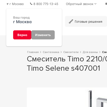
г Москва
8 800 775-13-45
Обратный звонок
Ваш город
г Москва
Каталог
Готовые решения
Верно
Изменить
Главная
Сантехника
Смесители
Для ванны
С
Смеситель Timo 2210/00Y-CR напольный, для ванны с душем 9x98x34
Timo Selene s407001