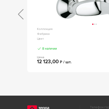
basic
Коллекция
AVS
Фабрика
Хром
Цвет
В наличии
Цена
12 123,00
Р / шт.
Телефон гор