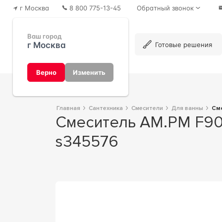
г Москва
8 800 775-13-45
Обратный звонок
Ваш город
г Москва
Каталог
Готовые решения
Верно
Изменить
Главная
Сантехника
Смесители
Для ванны
С
Смеситель AM.PM F9010000 для ванны с душем 21x12x19 AMPM Gem
s345576