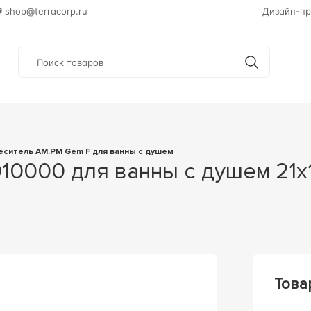
shop@terracorp.ru
Дизайн-пр
меситель AM.PM Gem F для ванны с душем
Това