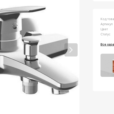
Код тов
Артикул
Цвет
Статус
Все ха