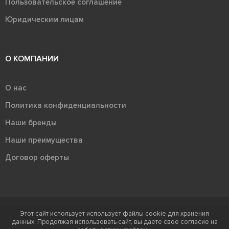
Пользовательское соглашение
Юридическим лицам
О КОМПАНИИ
О нас
Политика конфиденциальности
Наши бренды
Наши преимущества
Договор оферты
Этот сайт использует использует файлы cookie для хранения
Терра - территория керамики 2026
данных. Продолжая использовать сайт, вы даете свое согласие на
Ⓒ Правообладателем товарного знака "Терра" является ООО "Атлас-