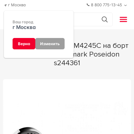
г Москва
8 800 775-13-45
Ваш город
г Москва
Смеситель Lemark LM4245C на борт
Верно
Изменить
ванны 9x22x7 Lemark Poseidon
s244361