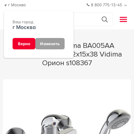
г Москва
8 800 775-13-45
Ваш город
г Москва
Смеситель Vidima BA005AA
Верно
Изменить
универсальный 22x15x38 Vidima
Орион s108367