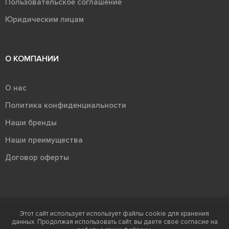
Пользовательское соглашение
Юридическим лицам
О КОМПАНИИ
О нас
Политика конфиденциальности
Наши бренды
Наши преимущества
Договор оферты
Этот сайт использует использует файлы cookie для хранения
Терра - территория керамики 2026
данных. Продолжая использовать сайт, вы даете свое согласие на
Ⓒ Правообладателем товарного знака "Терра" является ООО "Атлас-