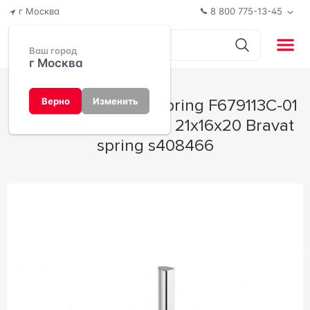
г Москва
8 800 775-13-45
Ваш город
г Москва
Смеситель Bravat Spring F679113C-01
Верно
Изменить
для ванны с душем 21x16x20 Bravat
spring s408466