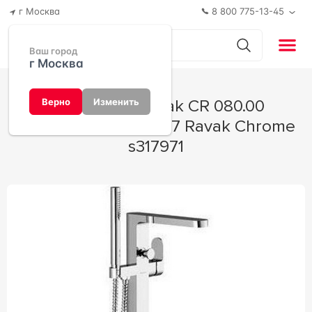
г Москва
8 800 775-13-45
Ваш город
г Москва
Смеситель Ravak CR 080.00
Верно
Изменить
напольный 18x97x27 Ravak Chrome
s317971