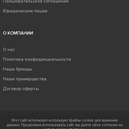
Пользовательское соглашение
Юридическим лицам
О КОМПАНИИ
О нас
Политика конфиденциальности
Наши бренды
Наши преимущества
Договор оферты
Этот сайт использует использует файлы cookie для хранения
Терра - территория керамики 2026
данных. Продолжая использовать сайт, вы даете свое согласие на
Ⓒ Правообладателем товарного знака "Терра" является ООО "Атлас-