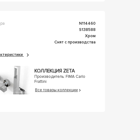
ара
n114460
s138588
Хром
Снят с производства
рактеристики
КОЛЛЕКЦИЯ ZETA
Производитель:
FIMA Carlo
Frattini
Все товары коллекции