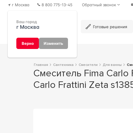
г Москва
8 800 775-13-45
Обратный звонок
Ваш город
г Москва
Каталог
Готовые решения
Верно
Изменить
Главная
Сантехника
Смесители
Для ванны
С
Смеситель Fima Carlo Frattini F3969X2CR для ванны с душем 10x16x8 Fima
Carlo Frattini Zeta s13