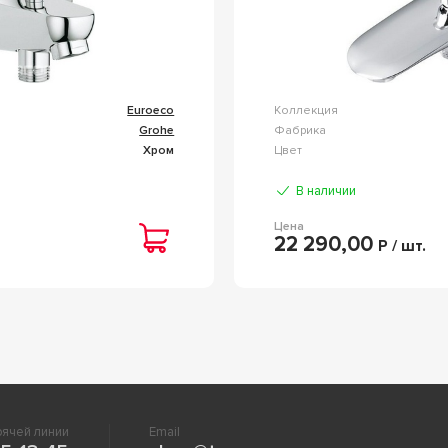
Euroeco
Коллекция
Grohe
Фабрика
Хром
Цвет
В наличии
Цена
22 290,00
Р / шт.
ячей линии
Email