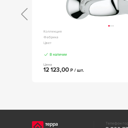
basic
Коллекция
AVS
Фабрика
Хром
Цвет
В наличии
Цена
12 123,00
Р / шт.
Телефон гор