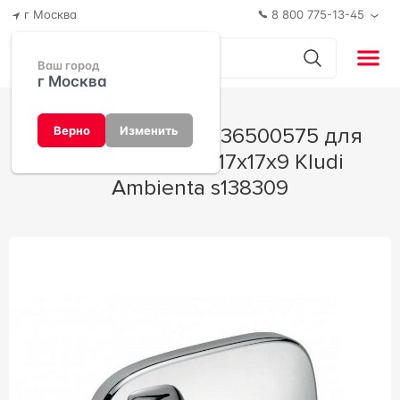
г Москва
8 800 775-13-45
Ваш город
г Москва
Смеситель Kludi 536500575 для
Верно
Изменить
ванны с душем 17x17x9 Kludi
Ambienta s138309