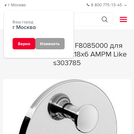
г Москва
8 800 775-13-45
Ваш город
г Москва
Смеситель AM.PM F8085000 для
Верно
Изменить
ванной с душем 15x18x6 AMPM Like
s303785