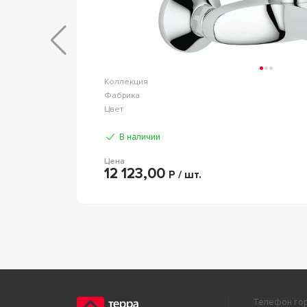
basic
Коллекция
AVS
Фабрика
Хром
Цвет
В наличии
Цена
12 123,00
Р / шт.
Телефон гор