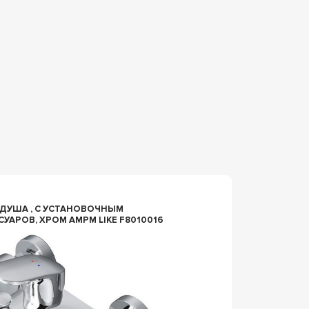
n074826
ДУША , С УСТАНОВОЧНЫМ
СМЕСИТЕЛЬ НАС
СУАРОВ, ХРОМ AMPM LIKE F8010016
DELAFO