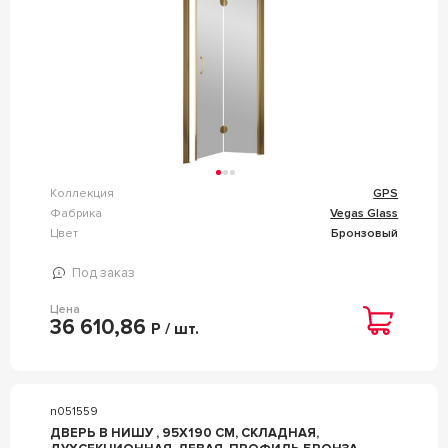
Коллекция
GPS
Фабрика
Vegas Glass
Цвет
Бронзовый
Под заказ
Цена
36 610,86
Р / шт.
n051559
ДВЕРЬ В НИШУ , 95X190 СМ, СКЛАДНАЯ,