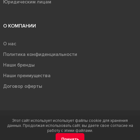
Юридическим лицам
О КОМПАНИИ
О нас
Политика конфиденциальности
Наши бренды
Наши преимущества
Договор оферты
Этот сайт использует использует файлы cookie для хранения
Терра - территория керамики 2026
данных. Продолжая использовать сайт, вы даете свое согласие на
Ⓒ Правообладателем товарного знака "Терра" является ООО "Атлас-
работу с этими файлами.
НТС"
Принять