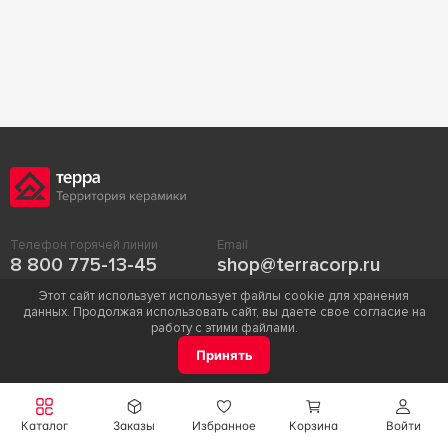
Телефон горячей линии
Email
8 800 775-13-45
shop@terracorp.ru
Этот сайт использует использует файлы cookie для хранения
данных. Продолжая использовать сайт, вы даете свое согласие на
работу с этими файлами.
Принять
БЛИЖАЙШИЕ МАГАЗИНЫ
Смотреть все
Каталог
Заказы
Избранное
Корзина
Войти
САЛОН «ТЕРРА»