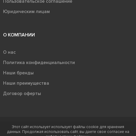
Пользовательское соглашение
Юридическим лицам
О КОМПАНИИ
О нас
Политика конфиденциальности
Наши бренды
Наши преимущества
Договор оферты
Этот сайт использует использует файлы cookie для хранения
Терра - территория керамики 2026
данных. Продолжая использовать сайт, вы даете свое согласие на
Ⓒ Правообладателем товарного знака "Терра" является ООО "Атлас-