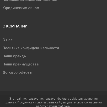
Юридическим лицам
О КОМПАНИИ
О нас
Политика конфиденциальности
Наши бренды
Наши преимущества
Договор оферты
Этот сайт использует использует файлы cookie для хранения
Терра - территория керамики 2026
данных. Продолжая использовать сайт, вы даете свое согласие на
Ⓒ Правообладателем товарного знака "Терра" является ООО "Атлас-
работу с этими файлами.