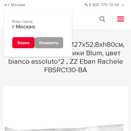
г Москва
8 800 775-13-45
Ваш город
г Москва
База под раковину 127х52,8хh80см,
Верно
Изменить
без ручек, доводчики Blum, цвет
bianco assoluto*2 , ZZ Eban Rachele
FBSRC130-BA