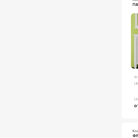
П
Ф
Цв
Ц
о
Ко
Ф