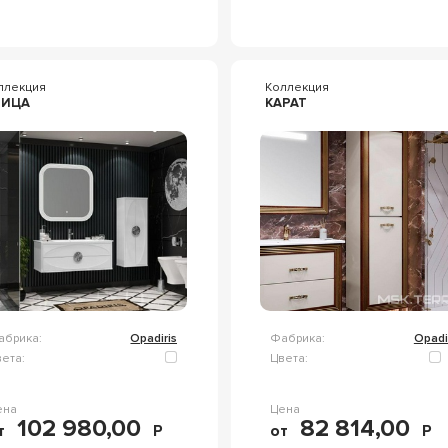
ллекция
Коллекция
БИЦА
КАРАТ
абрика:
Opadiris
Фабрика:
Opadi
ета:
Цвета:
ена
Цена
102 980,00
82 814,00
т
Р
от
Р