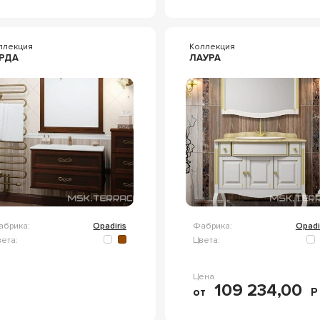
ллекция
Коллекция
РДА
ЛАУРА
абрика:
Opadiris
Фабрика:
Opadi
ета:
Цвета:
Цена
109 234,00
от
Р