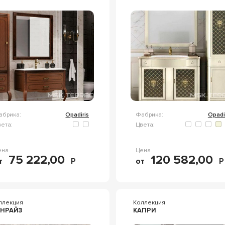
абрика:
Opadiris
Фабрика:
Opadi
ета:
Цвета:
ена
Цена
75 222,00
120 582,00
т
Р
от
Р
ллекция
Коллекция
НРАЙЗ
КАПРИ