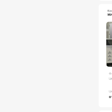
Ко
М
Ф
Цв
Ц
о