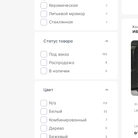
Керамическая
1
Литьевой мрамор
1
Стеклянная
1
Ко
И
статус товара
Под заказ
150
Распродажа
8
В наличии
5
цвет
n/a
113
Ф
Цв
Белый
32
Комбинированный
7
Ц
Дерево
5
о
Бежевый
3