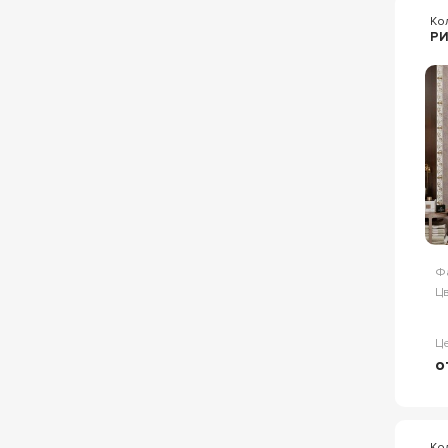
Ко
Р
Ф
Цв
Ц
о
Ко