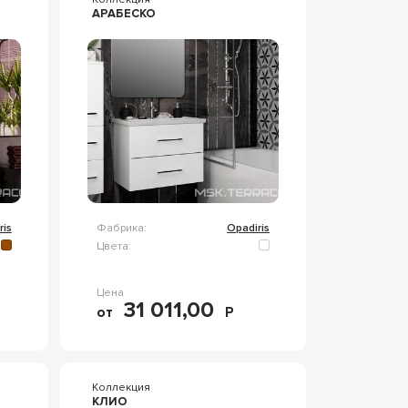
АРАБЕСКО
ris
Фабрика:
Opadiris
Цвета:
Цена
31 011,00
от
Р
Коллекция
КЛИО