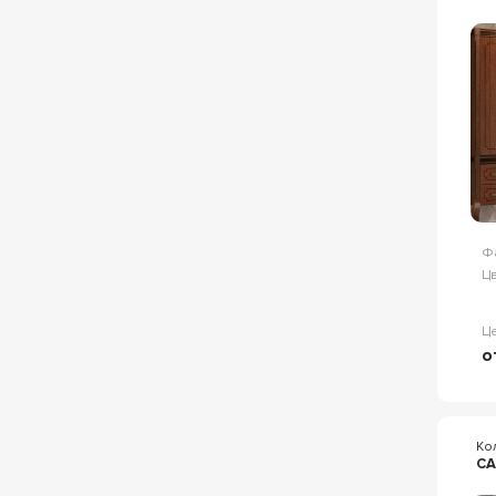
Ф
Цв
Ц
о
Ко
СА