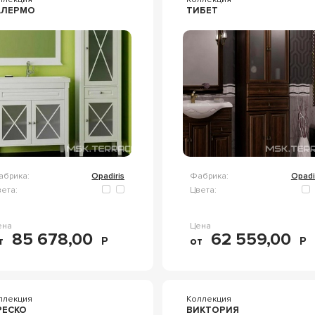
АЛЕРМО
ТИБЕТ
абрика:
Opadiris
Фабрика:
Opadi
ета:
Цвета:
ена
Цена
85 678,00
62 559,00
т
Р
от
Р
ллекция
Коллекция
РЕСКО
ВИКТОРИЯ