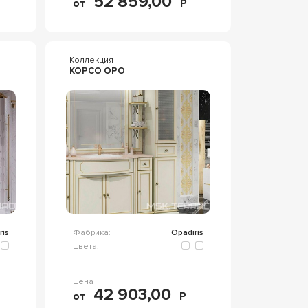
52 859,00
от
Р
Коллекция
КОРСО ОРО
ris
Фабрика:
Opadiris
Цвета:
Цена
42 903,00
от
Р