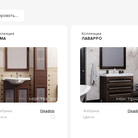
ровать...
ллекция
Коллекция
АМА
ЛАВАРРО
абрика:
Opadiris
Фабрика:
Opadi
ета:
Цвета: