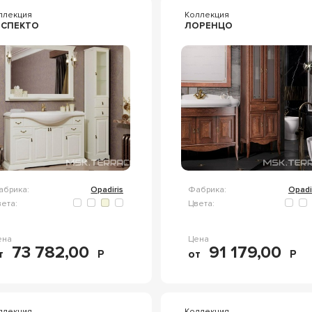
ллекция
Коллекция
ИСПЕКТО
ЛОРЕНЦО
абрика:
Opadiris
Фабрика:
Opadi
ета:
Цвета:
ена
Цена
73 782,00
91 179,00
т
Р
от
Р
ллекция
Коллекция