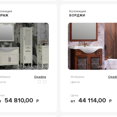
ллекция
Коллекция
ИРАЖ
БОРДЖИ
абрика:
Opadiris
Фабрика:
Opadi
ета:
Цвета:
ена
Цена
54 810,00
44 114,00
т
Р
от
Р