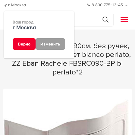
г Москва
8 800 775-13-45
Ваш город
г Москва
База под раковину 90см, без ручек,
Верно
Изменить
доводчики Blum, цвет bianco perlato,
ZZ Eban Rachele FBSRC090-BP bi
perlato*2