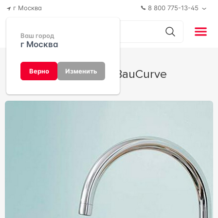
г Москва
8 800 775-13-45
Ваш город
г Москва
Коллекция BauCurve
Верно
Изменить